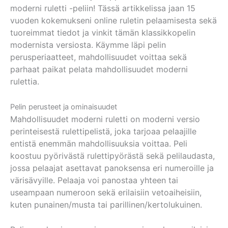
moderni ruletti -peliin! Tässä artikkelissa jaan 15
vuoden kokemukseni online ruletin pelaamisesta sekä
tuoreimmat tiedot ja vinkit tämän klassikkopelin
modernista versiosta. Käymme läpi pelin
perusperiaatteet, mahdollisuudet voittaa sekä
parhaat paikat pelata mahdollisuudet moderni
rulettia.
Pelin perusteet ja ominaisuudet
Mahdollisuudet moderni ruletti on moderni versio
perinteisestä rulettipelistä, joka tarjoaa pelaajille
entistä enemmän mahdollisuuksia voittaa. Peli
koostuu pyörivästä rulettipyörästä sekä pelilaudasta,
jossa pelaajat asettavat panoksensa eri numeroille ja
värisävyille. Pelaaja voi panostaa yhteen tai
useampaan numeroon sekä erilaisiin vetoaiheisiin,
kuten punainen/musta tai parillinen/kertolukuinen.