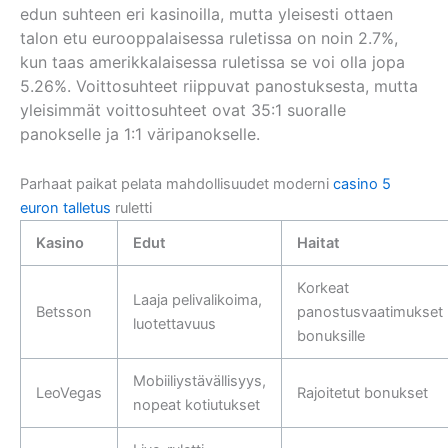
edun suhteen eri kasinoilla, mutta yleisesti ottaen
talon etu eurooppalaisessa ruletissa on noin 2.7%,
kun taas amerikkalaisessa ruletissa se voi olla jopa
5.26%. Voittosuhteet riippuvat panostuksesta, mutta
yleisimmät voittosuhteet ovat 35:1 suoralle
panokselle ja 1:1 väripanokselle.
Parhaat paikat pelata mahdollisuudet moderni
casino 5
euron talletus
ruletti
Kasino
Edut
Haitat
Korkeat
Laaja pelivalikoima,
Betsson
panostusvaatimukset
luotettavuus
bonuksille
Mobiiliystävällisyys,
LeoVegas
Rajoitetut bonukset
nopeat kotiutukset