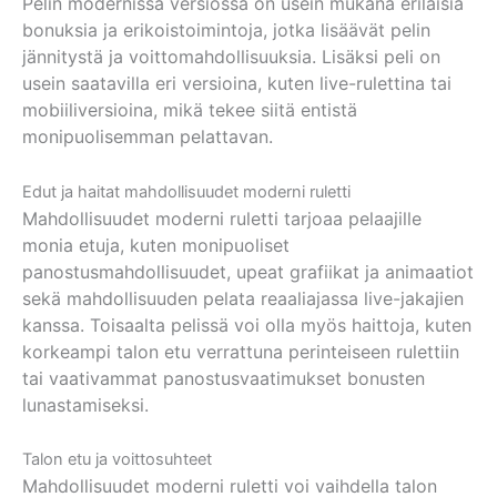
Pelin modernissa versiossa on usein mukana erilaisia
bonuksia ja erikoistoimintoja, jotka lisäävät pelin
jännitystä ja voittomahdollisuuksia. Lisäksi peli on
usein saatavilla eri versioina, kuten live-rulettina tai
mobiiliversioina, mikä tekee siitä entistä
monipuolisemman pelattavan.
Edut ja haitat mahdollisuudet moderni ruletti
Mahdollisuudet moderni ruletti tarjoaa pelaajille
monia etuja, kuten monipuoliset
panostusmahdollisuudet, upeat grafiikat ja animaatiot
sekä mahdollisuuden pelata reaaliajassa live-jakajien
kanssa. Toisaalta pelissä voi olla myös haittoja, kuten
korkeampi talon etu verrattuna perinteiseen rulettiin
tai vaativammat panostusvaatimukset bonusten
lunastamiseksi.
Talon etu ja voittosuhteet
Mahdollisuudet moderni ruletti voi vaihdella talon