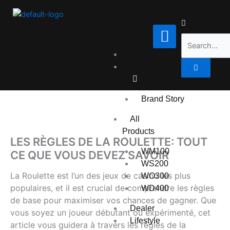
Skip
to
content
Home
About
Us
Brand Story
All
Products
LES RÈGLES DE LA ROULETTE: TOUT
WM100
CE QUE VOUS DEVEZ SAVOIR
WS200
La Roulette est l’un des jeux de casino les plus
WO300
populaires, et il est crucial de comprendre les règles
WD400
de base pour maximiser vos chances de gagner. Que
Dealer
vous soyez un joueur débutant ou expérimenté, cet
Lifestyle
article vous guidera à travers les règles de la