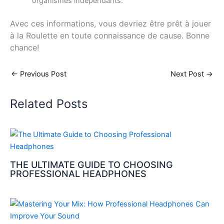
organismes indépendants.
Avec ces informations, vous devriez être prêt à jouer
à la Roulette en toute connaissance de cause. Bonne
chance!
←
Previous Post
Next Post
→
Related Posts
THE ULTIMATE GUIDE TO CHOOSING
PROFESSIONAL HEADPHONES