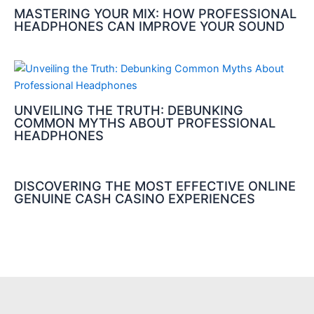
MASTERING YOUR MIX: HOW PROFESSIONAL
HEADPHONES CAN IMPROVE YOUR SOUND
UNVEILING THE TRUTH: DEBUNKING
COMMON MYTHS ABOUT PROFESSIONAL
HEADPHONES
DISCOVERING THE MOST EFFECTIVE ONLINE
GENUINE CASH CASINO EXPERIENCES