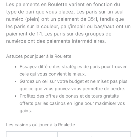
Les paiements en Roulette varient en fonction du
type de pari que vous placez. Les paris sur un seul
numéro (plein) ont un paiement de 35:1, tandis que
les paris sur la couleur, pair/impair ou bas/haut ont un
paiement de 1:1. Les paris sur des groupes de
numéros ont des paiements intermédiaires.
Astuces pour jouer à la Roulette
Essayez différentes stratégies de paris pour trouver
celle qui vous convient le mieux.
Gardez un œil sur votre budget et ne misez pas plus
que ce que vous pouvez vous permettre de perdre.
Profitez des offres de bonus et de tours gratuits
offerts par les casinos en ligne pour maximiser vos
gains.
Les casinos où jouer à la Roulette