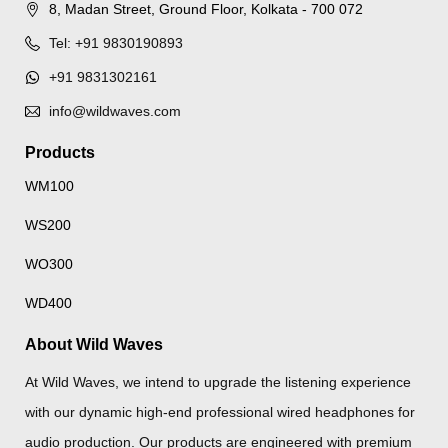
8, Madan Street, Ground Floor, Kolkata - 700 072
Tel: +91 9830190893
+91 9831302161
info@wildwaves.com
Products
WM100
WS200
WO300
WD400
About Wild Waves
At Wild Waves, we intend to upgrade the listening experience
with our dynamic high-end professional wired headphones for
audio production. Our products are engineered with premium