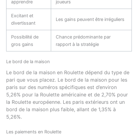
apprendre
joueurs
Excitant et
Les gains peuvent être irréguliers
divertissant
Possibilité de
Chance prédominante par
gros gains
rapport à la stratégie
Le bord de la maison
Le bord de la maison en Roulette dépend du type de
pari que vous placez. Le bord de la maison pour les
paris sur des numéros spécifiques est d’environ
5,26% pour la Roulette américaine et de 2,70% pour
la Roulette européenne. Les paris extérieurs ont un
bord de la maison plus faible, allant de 1,35% à
5,26%.
Les paiements en Roulette