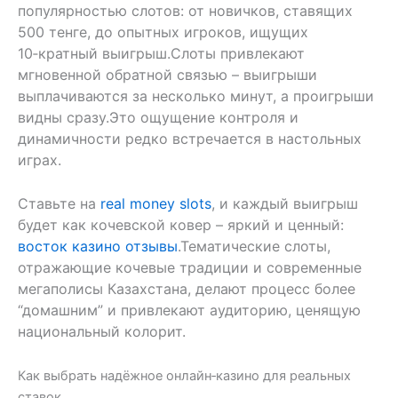
популярностью слотов: от новичков, ставящих
500 тенге, до опытных игроков, ищущих
10‑кратный выигрыш.Слоты привлекают
мгновенной обратной связью – выигрыши
выплачиваются за несколько минут, а проигрыши
видны сразу.Это ощущение контроля и
динамичности редко встречается в настольных
играх.
Ставьте на
real money slots
, и каждый выигрыш
будет как кочевской ковер – яркий и ценный:
восток казино отзывы
.Тематические слоты,
отражающие кочевые традиции и современные
мегаполисы Казахстана, делают процесс более
“домашним” и привлекают аудиторию, ценящую
национальный колорит.
Как выбрать надёжное онлайн‑казино для реальных
ставок