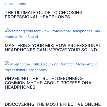
THE ULTIMATE GUIDE TO CHOOSING
PROFESSIONAL HEADPHONES
MASTERING YOUR MIX: HOW PROFESSIONAL
HEADPHONES CAN IMPROVE YOUR SOUND
UNVEILING THE TRUTH: DEBUNKING
COMMON MYTHS ABOUT PROFESSIONAL
HEADPHONES
DISCOVERING THE MOST EFFECTIVE ONLINE