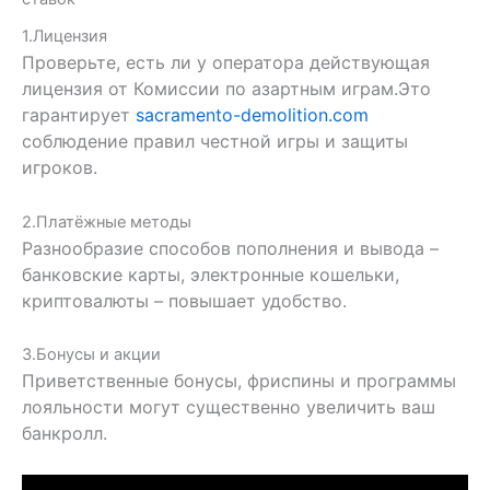
1.Лицензия
Проверьте, есть ли у оператора действующая
лицензия от Комиссии по азартным играм.Это
гарантирует
sacramento-demolition.com
соблюдение правил честной игры и защиты
игроков.
2.Платёжные методы
Разнообразие способов пополнения и вывода –
банковские карты, электронные кошельки,
криптовалюты – повышает удобство.
3.Бонусы и акции
Приветственные бонусы, фриспины и программы
лояльности могут существенно увеличить ваш
банкролл.