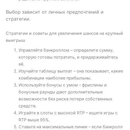
Выбор зависит от личных предпочтений и
стратегии.
Стратегии и советы для увеличения шансов на крупный
выигрыш
Управляйте банкроллом – определите сумму,
которую готовы потратить, и придерживайтесь
её.
Изучайте таблицу выплат – она показывает, какие
комбинации наиболее прибыльны.
Используйте бонусы с умом – фриспины и
бонусные раунды дают дополнительные
возможности без риска потери собственных
средств.
Играйте в слоты с высокой RTP – ищите игры с
RTP выше 95%.
Ставьте на максимальные линии – если банкролл