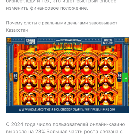
бизнес‑леди и тех, кто ищет быстрый способ
изменить
финансовое положение.
Почему слоты с реальными деньгами завоевывают
Казахстан
С 2024 года число пользователей онлайн‑казино
выросло на 28%.Большая часть роста связана с