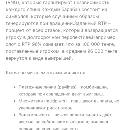
(RNG), которые гарантируют независимость
каждого спина.Каждый барабан состоит из
символов, которые случайным образом
генерируются при вращении.Заданный RTP –
процент от всех ставок, который возвращается
игроку в долгосрочной перспективе.Например,
слот с RTP 96% означает, что за 100 000 тенге,
поставленные игроком, в среднем 96 000 тенге
вернутся в виде выигрышей.
Ключевыми элементами являются:
Платежные линии (paylines) – комбинации,
которые при совпадении дают выигрыш.
Множители (multipliers) – повышают выплаты, но
увеличивают риск потерь.
Волатильность – низкая волатильность даёт
частые, но небольшие выигрыши; высокая –
редкие, но крупные выплаты.