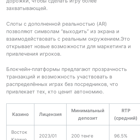
дорожки, чтобы сделать игру более
захватывающей.
Слоты с дополненной реальностью (AR)
позволяют символам “выходить” из экрана и
взаимодействовать с реальным окружением.Это
открывает новые возможности для маркетинга и
привлечения игроков.
Блокчейн‑платформы предлагают прозрачность
транзакций и возможность участвовать в
распределённых играх без посредников, что
привлекает тех, кто ценит автономию.
Минимальный
RTP
Казино
Лицензия
депозит
(средний)
Восток
2023/01
200 тенге
96.5%
Казино