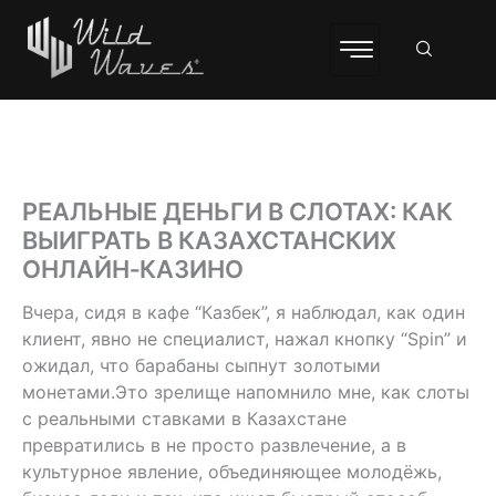
Skip
to
content
РЕАЛЬНЫЕ ДЕНЬГИ В СЛОТАХ: КАК
ВЫИГРАТЬ В КАЗАХСТАНСКИХ
ОНЛАЙН‑КАЗИНО
Вчера, сидя в кафе “Казбек”, я наблюдал, как один
клиент, явно не специалист, нажал кнопку “Spin” и
ожидал, что барабаны сыпнут золотыми
монетами.Это зрелище напомнило мне, как слоты
с реальными ставками в Казахстане
превратились в не просто развлечение, а в
культурное явление, объединяющее молодёжь,