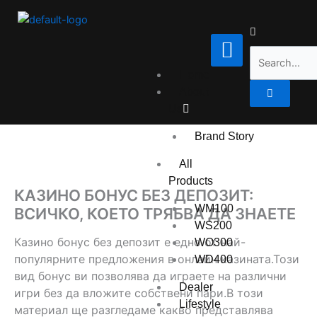
Skip
to
content
Home
About
Us
Brand Story
All
Products
КАЗИНО БОНУС БЕЗ ДЕПОЗИТ:
WM100
ВСИЧКО, КОЕТО ТРЯБВА ДА ЗНАЕТЕ
WS200
Казино бонус без депозит е едно от най-
WO300
популярните предложения в онлайн казината.Този
WD400
вид бонус ви позволява да играете на различни
Dealer
игри без да вложите собствени пари.В този
Lifestyle
материал ще разгледаме какво представлява