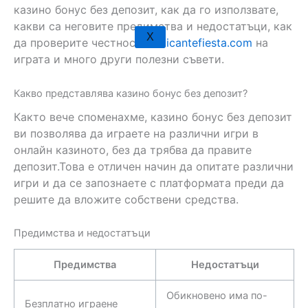
казино бонус без депозит, как да го използвате,
какви са неговите предимства и недостатъци, как
X
да проверите честността
alicantefiesta.com
на
играта и много други полезни съвети.
Какво представлява казино бонус без депозит?
Както вече споменахме, казино бонус без депозит
ви позволява да играете на различни игри в
онлайн казиното, без да трябва да правите
депозит.Това е отличен начин да опитате различни
игри и да се запознаете с платформата преди да
решите да вложите собствени средства.
Предимства и недостатъци
Предимства
Недостатъци
Обикновено има по-
Безплатно играене