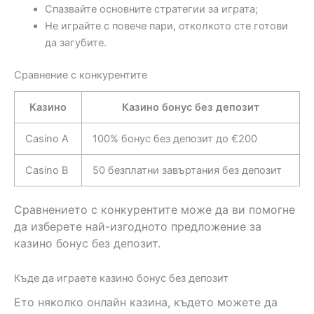
Спазвайте основните стратегии за играта;
Не играйте с повече пари, отколкото сте готови
да загубите.
Сравнение с конкурентите
Казино
Казино бонус без депозит
Casino A
100% бонус без депозит до €200
Casino B
50 безплатни завъртания без депозит
Сравнението с конкурентите може да ви помогне
да изберете най-изгодното предложение за
казино бонус без депозит.
Къде да играете казино бонус без депозит
Ето няколко онлайн казина, където можете да