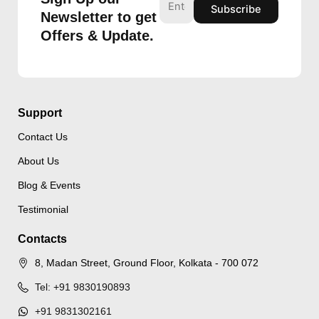
Newsletter to get
Offers & Update.
Support
Contact Us
About Us
Blog & Events
Testimonial
Contacts
8, Madan Street, Ground Floor, Kolkata - 700 072
Tel: +91 9830190893
+91 9831302161