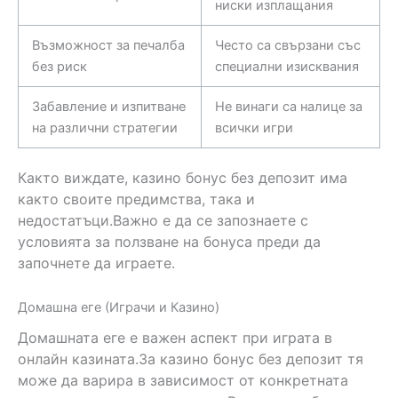
ниски изплащания
Възможност за печалба
Често са свързани със
без риск
специални изисквания
Забавление и изпитване
Не винаги са налице за
на различни стратегии
всички игри
Както виждате, казино бонус без депозит има
както своите предимства, така и
недостатъци.Важно е да се запознаете с
условията за ползване на бонуса преди да
започнете да играете.
Домашна еге (Играчи и Казино)
Домашната еге е важен аспект при играта в
онлайн казината.За казино бонус без депозит тя
може да варира в зависимост от конкретната